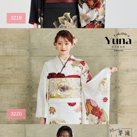
3219
3220