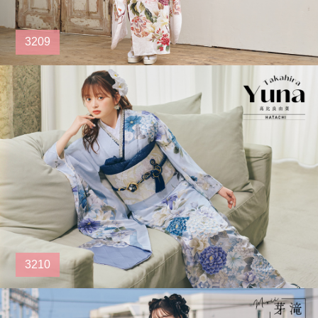
3209
3210